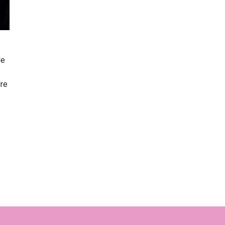
de
re