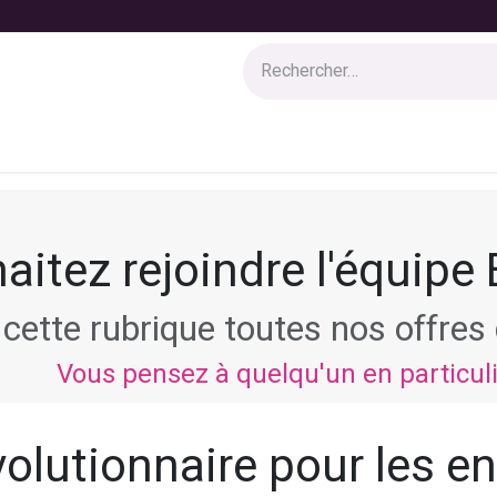
 solutions
Services
Boutique
Blog
Jobs
Appel à can
aitez rejoindre l'équipe
cette rubrique toutes nos offre
Vous pensez à quelqu'un en particul
olutionnaire pour les en