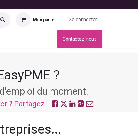
Se connecter
Mon panier
didatures
Contactez-nous
 EasyPME ?
s d'emploi du moment.
ier ? Partagez
treprises...