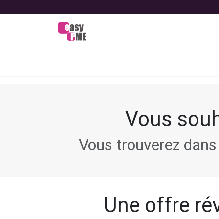
Se rendre au contenu
Bienvenue
Nos offres
Nos
Vous souh
Vous trouverez dans 
Une offre rév