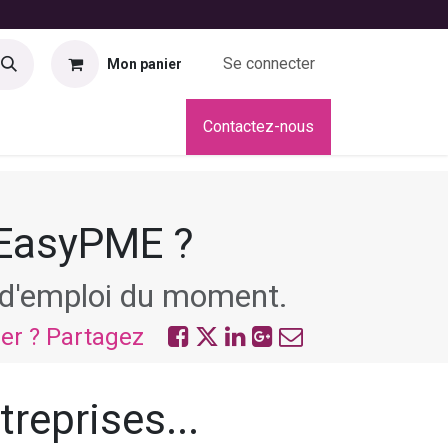
Se connecter
Mon panier
didatures
Contactez-nous
 EasyPME ?
s d'emploi du moment.
ier ? Partagez
treprises...