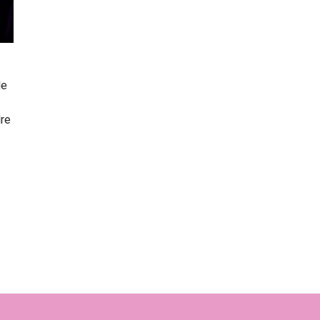
de
re