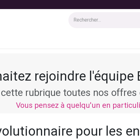
 solutions
Services
Boutique
Blog
Jobs
Appel à can
aitez rejoindre l'équipe
cette rubrique toutes nos offre
Vous pensez à quelqu'un en particul
olutionnaire pour les en