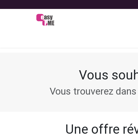
Se rendre au contenu
Bienvenue
Nos offres
Nos
Vous souh
Vous trouverez dans 
Une offre rév