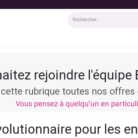
 solutions
Services
Boutique
Blog
Jobs
Appel à can
aitez rejoindre l'équipe
cette rubrique toutes nos offre
Vous pensez à quelqu'un en particul
olutionnaire pour les en