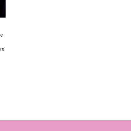
de
re