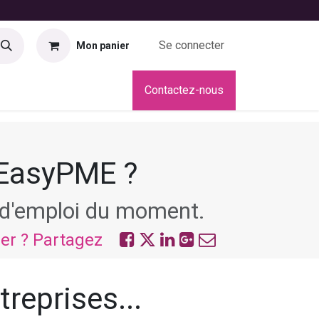
Se connecter
Mon panier
didatures
Contactez-nous
 EasyPME ?
s d'emploi du moment.
ier ? Partagez
treprises...