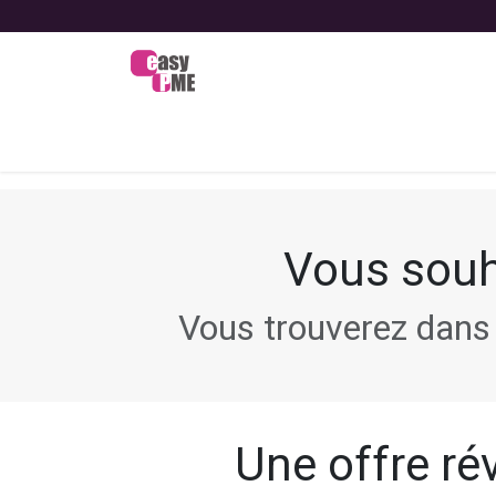
Se rendre au contenu
Bienvenue
Nos offres
Nos
Vous souh
Vous trouverez dans 
Une offre rév