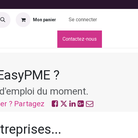
Se connecter
Mon panier
didatures
Contactez-nous
 EasyPME ?
s d'emploi du moment.
ier ? Partagez
treprises...