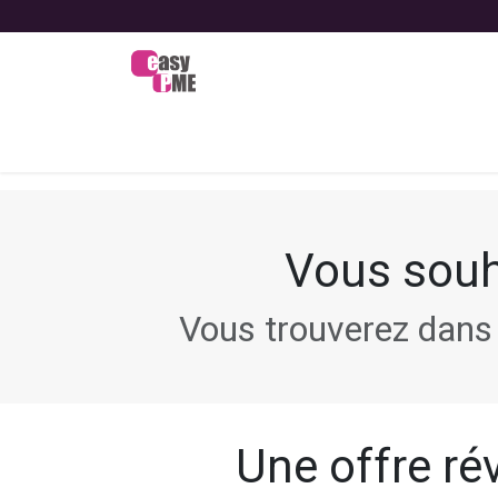
Se rendre au contenu
Bienvenue
Nos offres
Nos
Vous souh
Vous trouverez dans 
Une offre rév