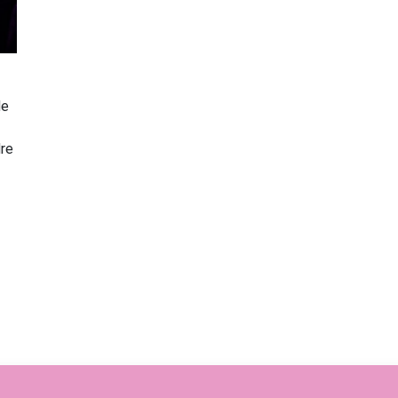
de
re