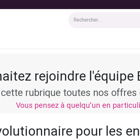
 solutions
Services
Boutique
Blog
Jobs
Appel à can
aitez rejoindre l'équipe
cette rubrique toutes nos offre
Vous pensez à quelqu'un en particul
olutionnaire pour les en