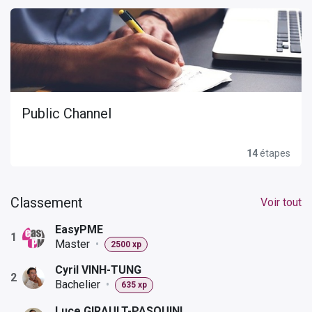
Public Channel
14
étapes
Classement
Voir tout
EasyPME
1
Master
•
2500 xp
Cyril VINH-TUNG
2
Bachelier
•
635 xp
Luce GIRAULT-PASQUINI